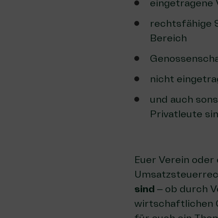
eingetragene V
rechtsfähige S
Bereich
Genossensch
nicht eingetr
und auch sonst
Privatleute si
Euer Verein oder 
Umsatzsteuerrec
sind
– ob durch V
wirtschaftlichen