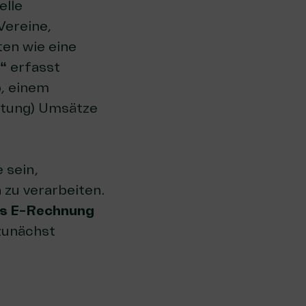
elle
Vereine,
ten wie eine
“
erfasst
b
, einem
tung) Umsätze
 sein,
zu verarbeiten.
ls E-Rechnung
zunächst