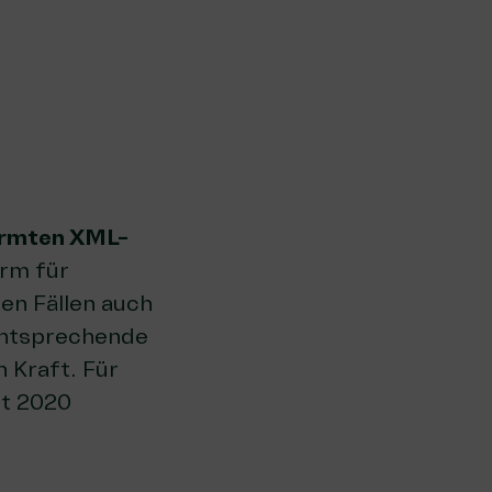
ormten XML-
orm für
en Fällen auch
 entsprechende
n Kraft. Für
it 2020