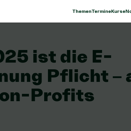
Themen
Termine
Kurse
No
25 ist die E-
ung Pflicht –
on-Profits