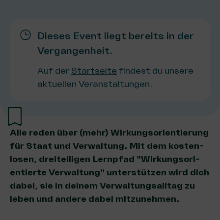
Dieses Event liegt bereits in der
Vergangenheit.
Auf der
Startseite
findest du unsere
aktuellen Veranstaltungen.
Alle reden über (mehr) Wir­kungs­ori­en­tie­rung
für Staat und Ver­wal­tung. Mit dem kos­ten­
lo­sen, dreiteiligen Lern­pfad ​”Wir­kungs­ori­
en­tier­te Ver­wal­tung” unter­stüt­zen wird dich
dabei, sie in dei­nem Ver­wal­tungs­all­tag zu
leben und ande­re dabei mitzunehmen.