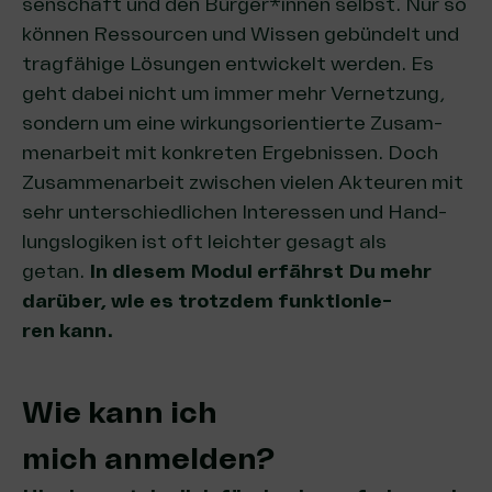
sen­schaft und den Bürger*innen selbst. Nur so
kön­nen Res­sour­cen und Wis­sen gebün­delt und
trag­fä­hi­ge Lösun­gen ent­wi­ckelt wer­den. Es
geht dabei nicht um immer mehr Ver­net­zung,
son­dern um eine wir­kungs­ori­en­tier­te Zusam­
men­ar­beit mit kon­kre­ten Ergeb­nis­sen. Doch
Zusam­men­ar­beit zwi­schen vie­len Akteu­ren mit
sehr unter­schied­li­chen Inter­es­sen und Hand­
lungs­lo­gi­ken ist oft leich­ter gesagt als
getan.
In die­sem Modul erfährst Du mehr
dar­über, wie es trotz­dem funk­tio­nie­
ren kann.
Wie kann ich
mich anmelden?