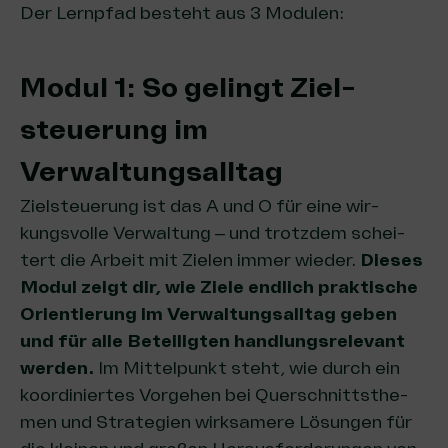
Der Lernpfad besteht aus 3 Modulen:
Modul 1: So gelingt Ziel­
steue­rung im
Verwaltungsalltag
Ziel­steue­rung ist das A und O für eine wir­
kungs­vol­le Ver­wal­tung – und trotz­dem schei­
tert die Arbeit mit Zie­len immer wie­der.
Die­ses
Modul zeigt dir, wie Zie­le end­lich prak­ti­sche
Ori­en­tie­rung im Ver­wal­tungs­all­tag geben
und für alle Betei­lig­ten hand­lungs­re­le­vant
wer­den.
Im Mit­tel­punkt steht, wie durch ein
koor­di­nier­tes Vor­ge­hen bei Quer­schnitts­the­
men und Stra­te­gien wirk­sa­me­re Lösun­gen für