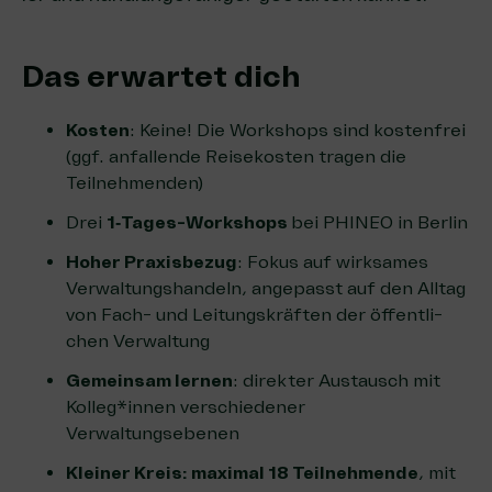
Das erwar­tet dich
Kos­ten
: Kei­ne! Die Work­shops sind kos­ten­frei
(ggf. anfal­len­de Rei­se­kos­ten tra­gen die
Teilnehmenden)
Drei
1‑Ta­ges-Work­shops
bei PHI­NEO in Berlin
Hoher Pra­xis­be­zug
: Fokus auf wirk­sa­mes
Ver­wal­tungs­han­deln, ange­passt auf den All­tag
von Fach- und Lei­tungs­kräf­ten der öffent­li­
chen Verwaltung
Gemein­sam ler­nen
: direk­ter Aus­tausch mit
Kolleg*innen ver­schie­de­ner
Verwaltungsebenen
Klei­ner Kreis: maxi­mal 18 Teil­neh­men­de
, mit