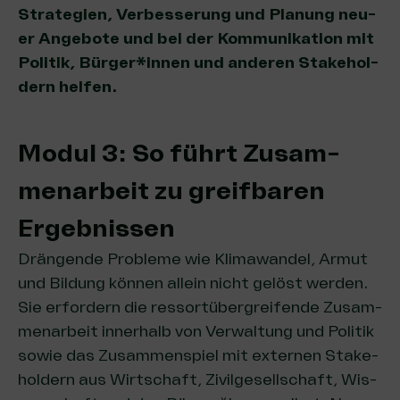
Stra­te­gien, Ver­bes­se­rung und Pla­nung neu­
er Ange­bo­te und bei der Kom­mu­ni­ka­ti­on mit
Poli­tik, Bürger*innen und ande­ren Stake­hol­
dern helfen.
Modul 3: So führt Zusam­
men­ar­beit zu greif­ba­ren
Ergebnissen
Drän­gen­de Pro­ble­me wie Kli­ma­wan­del, Armut
und Bil­dung kön­nen allein nicht gelöst wer­den.
Sie erfor­dern die res­sort­über­grei­fen­de Zusam­
men­ar­beit inner­halb von Ver­wal­tung und Poli­tik
sowie das Zusam­men­spiel mit exter­nen Stake­
hol­dern aus Wirt­schaft, Zivil­ge­sell­schaft, Wis­