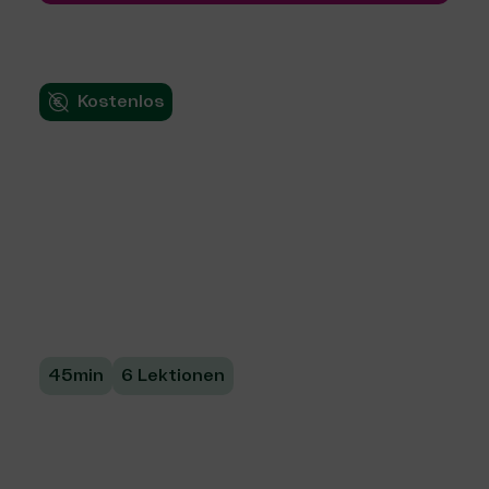
Kostenlos
Daten erheben im
Projekt – Dein erster
Schritt zur
Wirkungsanalyse
45min
6 Lektionen
Erfahre, wie du die Wirkung deines Projektes in
Eigenregie misst, bewertest und optimierst.