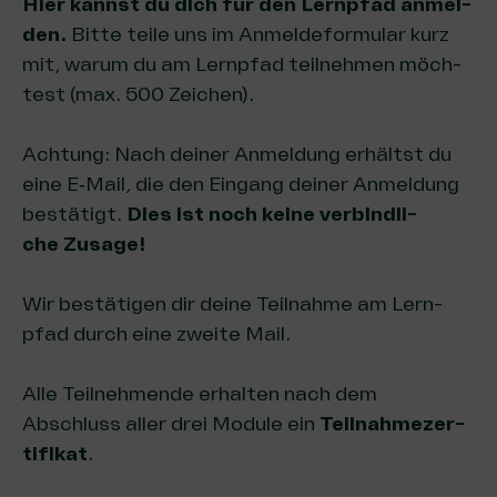
Hier kannst du dich für den Lern­pfad anmel­
den.
Bit­te tei­le uns im Anmel­de­for­mu­lar kurz
mit, war­um du am Lern­pfad teil­neh­men möch­
test (max. 500 Zeichen).
Ach­tung: Nach dei­ner Anmel­dung erhältst du
eine E‑Mail, die den Ein­gang dei­ner Anmel­dung
bestä­tigt.
Dies ist noch kei­ne ver­bind­li­
che Zusage!
Wir bestä­ti­gen dir dei­ne Teil­nah­me am Lern­
pfad durch eine zwei­te Mail.
Alle Teil­neh­men­de erhal­ten nach dem
Abschluss aller drei Modu­le ein
Teil­nah­me­zer­
ti­fi­kat
.