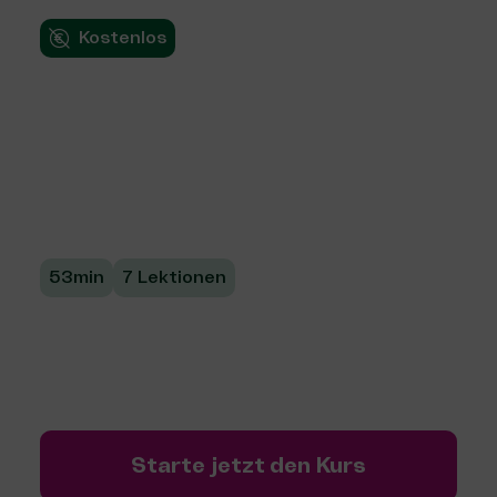
Kostenlos
Wissen, was wirkt:
soziale Projekte
erfolgreich planen
53min
7 Lektionen
Lerne, wie du eine Wirkungslogik für dein
soziales Projekt entwickelst und Indikatoren
für Erfolg definierst.
Starte jetzt den Kurs