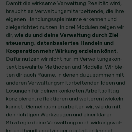
Damit die wirk­sa­me Ver­wal­tung Rea­li­tät wird,
braucht es Ver­wal­tungs­mit­ar­bei­ten­de, die ihre
eige­nen Hand­lungs­spiel­räu­me erken­nen und
ziel­ge­rich­tet nut­zen. In drei Modu­len zei­gen wir
dir,
wie du und dei­ne Ver­wal­tung durch Ziel­
steue­rung, daten­ba­sier­tes Han­deln und
Koope­ra­ti­on mehr Wir­kung erzie­len könnt
.
Dafür nut­zen wir nicht nur im Ver­wal­tungs­kon­
text bewähr­te Metho­den und Model­le. Wir bie­
ten dir auch Räu­me, in denen du zusam­men mit
ande­ren Ver­wal­tungs­mit­ar­bei­ten­den Ideen und
Lösun­gen für dei­nen kon­kre­ten Arbeits­all­tag
kon­zi­pie­ren, reflek­tie­ren und wei­ter­ent­wi­ckeln
kannst. Gemein­sam erar­bei­ten wir, wie du mit
den rich­ti­gen Werk­zeu­gen und einer kla­ren
Stra­te­gie dei­ne Ver­wal­tung noch wir­kungs­vol­
ler und hand­lungs­fä­hi­ger gestal­ten kannst.