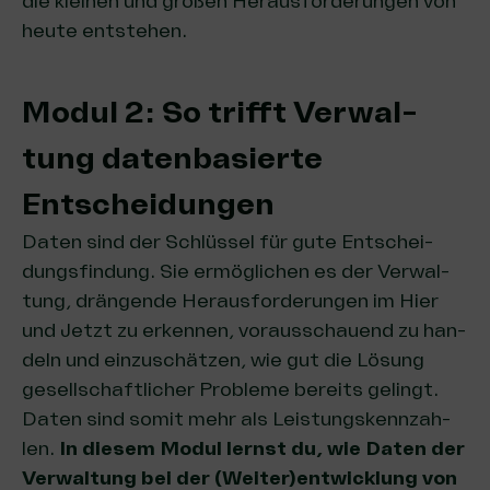
die klei­nen und gro­ßen Her­aus­for­de­run­gen von
heu­te entstehen.
Modul 2: So trifft Ver­wal­
tung daten­ba­sier­te
Entscheidungen
Daten sind der Schlüs­sel für gute Ent­schei­
dungs­fin­dung. Sie ermög­li­chen es der Ver­wal­
tung, drän­gen­de Her­aus­for­de­run­gen im Hier
und Jetzt zu erken­nen, vor­aus­schau­end zu han­
deln und ein­zu­schät­zen, wie gut die Lösung
gesell­schaft­li­cher Pro­ble­me bereits gelingt.
Daten sind somit mehr als Leis­tungs­kenn­zah­
len.
In die­sem Modul lernst du, wie Daten der
Ver­wal­tung bei der (Weiter)entwicklung von