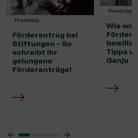
Praxistipp
Praxistipp
Wie wir
Fördera
Förderantrag bei
bewillig
Stiftungen – So
Tipps vo
schreibt ihr
Ganju
gelungene
Förderanträge!