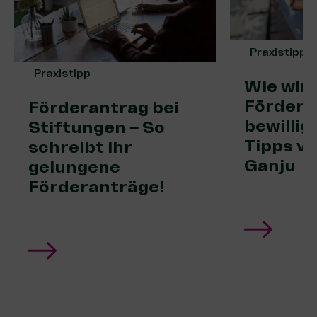
Praxistipp
Praxistipp
Wie wir
Fördera
Förderantrag bei
bewillig
Stiftungen – So
Tipps vo
schreibt ihr
Ganju
gelungene
Förderanträge!