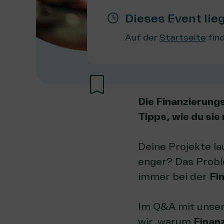
Dieses Event lie
Auf der
Startseite
find
Die Finanzierung
Tipps, wie du sie
Deine Projekte la
enger? Das Proble
immer bei der
Fi
Im Q&A mit unsere
wir, warum
Finanz