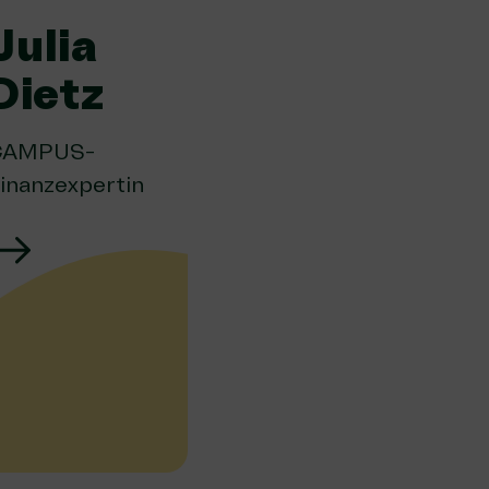
Julia
Dietz
CAMPUS-
inanzexpertin