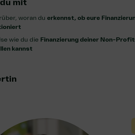
du mit
arüber, woran du
erkennst, ob eure Finanzieru
tioniert
lse wie du die
Finanzierung deiner Non-Profi
llen kannst
rtin