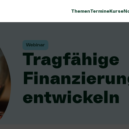
Themen
Termine
Kurse
No
Webinar
Tragfähige
Finanzierun
entwickeln