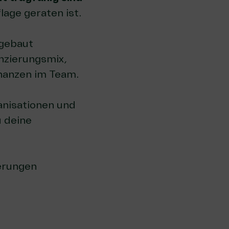
lage geraten ist.
gebaut
anzierungsmix,
Finanzen im Team.
ganisationen und
 deine
erungen