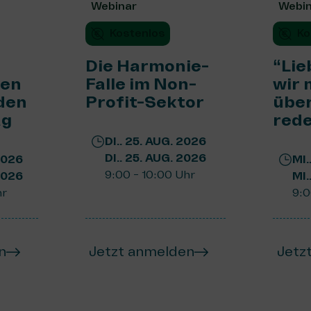
Webinar
Webi
Kostenlos
Ko
Die Harmonie-
“Lie
en
Falle im Non-
wir
 den
Profit-Sektor
über
ag
rede
DI.. 25. AUG. 2026
DI.. 25. AUG. 2026
2026
MI.
9:00 - 10:00 Uhr
2026
MI.
hr
9:0
n
Jetzt anmelden
Jetz