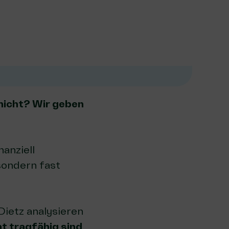
 nicht? Wir geben
nanziell
sondern fast
Dietz analysieren
t tragfähig sind