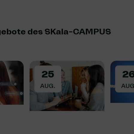
gebote des SKala-CAMPUS
25
2
AUG.
AUG