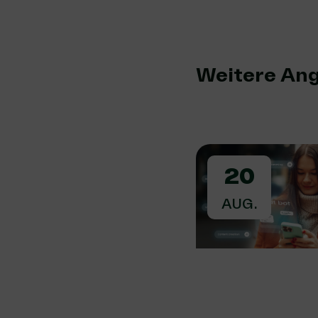
Weitere An
20
AUG.