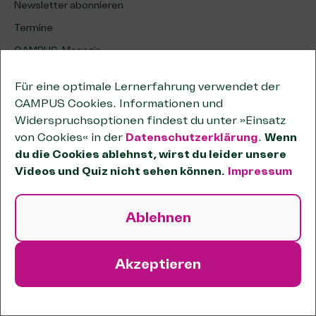
Newsletter abonnieren
Termine
CAMPUS-Magazin
Für eine optimale Lernerfahrung verwendet der
Über SKala-CAMPUS
CAMPUS Cookies. Informationen und
Häufige Fragen
Widerspruchsoptionen findest du unter »Einsatz
von Cookies« in der
Datenschutzerklärung
.
Wenn
Jobs
du die Cookies ablehnst, wirst du leider unsere
Kontakt
Videos und Quiz nicht sehen können.
Impressum
Impressum
Datenschutz
Ablehnen
Akzeptieren
Vertrag widerrufen
Themen
Wirkungsorientierung: