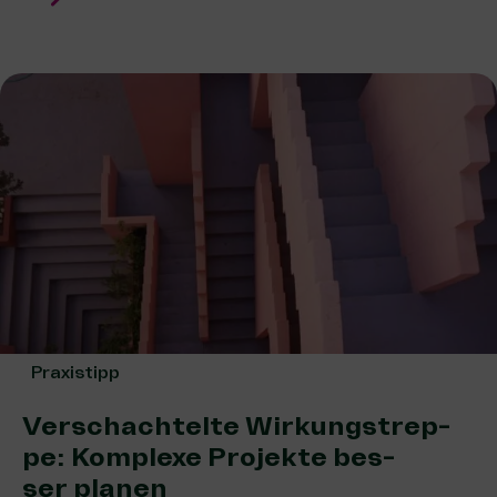
Praxistipp
Ver­schach­tel­te Wir­kungs­trep­
pe: Kom­ple­xe Pro­jek­te bes­
ser planen