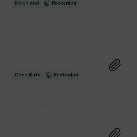
Download
Kostenlos
Kursbuch Wirkung: Vorher
planen, was hinterher
passiert
Checkliste
Kostenlos
Monitoring entwickeln in 4
Schritten
1 - X
15 Min.