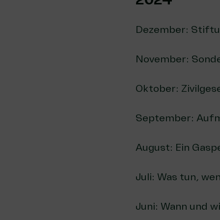
2024
Dezember:
Stift
November:
Sonde
Oktober:
Zivilges
September:
Aufm
August:
Ein Gasp
Juli:
Was tun, wen
Juni:
Wann und wi