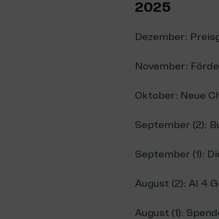
2025
Dezember:
Preis
November:
Förde
Oktober:
Neue Ch
September (2):
B
September (1):
Di
August (2):
AI 4 
August (1):
Spende