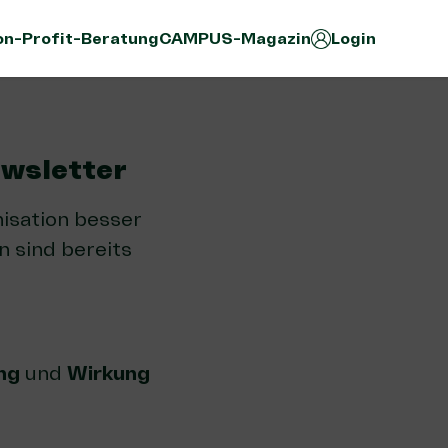
n-Profit-Beratung
CAMPUS-Magazin
Login
wsletter
isation besser
 sind bereits
ng
und
Wirkung