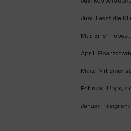
Juli:
Kooperatione
Juni:
Lasst die KI
Mai:
Einen robust
April:
Finanzstrate
März:
Mit einer s
Februar:
Upps, d
Januar:
Freigrenz