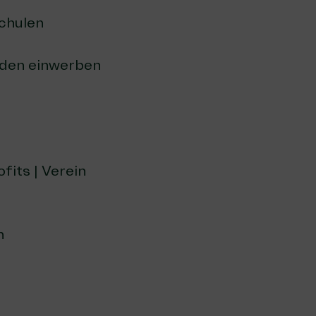
chulen
enden einwerben
its | Verein
n