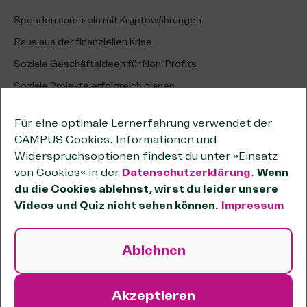
Spenden sammeln mit Kryptowährungen
Raus aus der finanziellen Krise
Soziale Geschäftsideen für Non-Profits
Soziale Projekte erfolgreich planen
Erfolg sozialer Projekte analysieren & optimieren
Für eine optimale Lernerfahrung verwendet der
Unternehmenskooperationen
CAMPUS Cookies. Informationen und
Kooperationen wirksam planen
Widerspruchsoptionen findest du unter »Einsatz
von Cookies« in der
Datenschutzerklärung
.
Wenn
Tipps zum wirtschaftlichen Geschäftsbetrieb
du die Cookies ablehnst, wirst du leider unsere
Passende Förderstiftungen finden
Videos und Quiz nicht sehen können.
Impressum
OKR-Methode für Non-Profits
Sozial und unternehmerisch handeln
Ablehnen
Systemisch wirken
Verein gründen
Akzeptieren