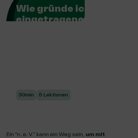
Wie gründe ich einen
eingetragenen
Verein?
Unser kompakter Online-Kurs vermittelt
alle wichtigen Schritte zur Gründung eines
eingetragenen Vereins für soziale
Organisationen.
30min
5 Lektionen
Ein “n. e. V.” kann ein Weg sein,
um mit