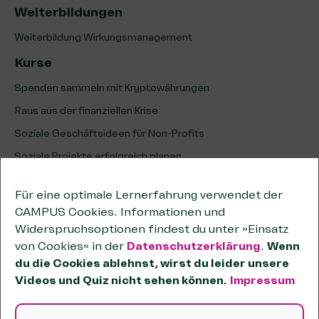
Weiterbildungen
Weiterbildung Wirkungsmanagement
Kurse
Spenden sammeln mit Kryptowährungen
Raus aus der finanziellen Krise
Soziale Geschäftsideen für Non-Profits
Soziale Projekte erfolgreich planen
Erfolg sozialer Projekte analysieren & optimieren
Für eine optimale Lernerfahrung verwendet der
Unternehmenskooperationen
CAMPUS Cookies. Informationen und
Kooperationen wirksam planen
Widerspruchsoptionen findest du unter »Einsatz
von Cookies« in der
Datenschutzerklärung
.
Wenn
Tipps zum wirtschaftlichen Geschäftsbetrieb
du die Cookies ablehnst, wirst du leider unsere
Passende Förderstiftungen finden
Videos und Quiz nicht sehen können.
Impressum
OKR-Methode für Non-Profits
Sozial und unternehmerisch handeln