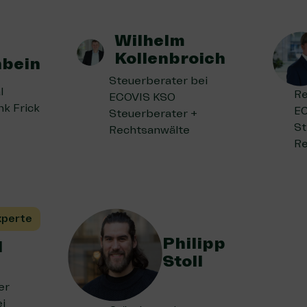
Wilhelm
Kollenbroich
bein
Steuerberater bei
l
Re
ECOVIS KSO
nk Frick
E
Steuerberater +
St
Rechtsanwälte
Re
xperte
Philipp
l
Stoll
er
i