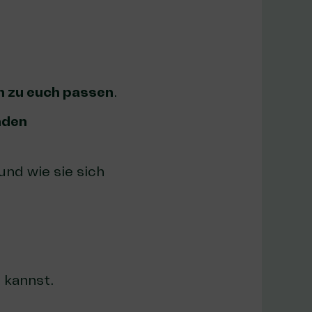
 zu euch passen
.
nden
und wie sie sich
n
kannst.