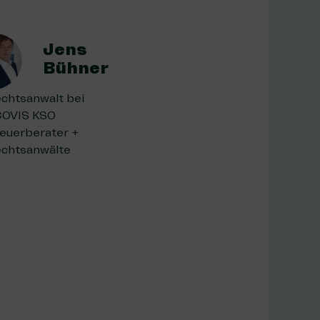
Jens
Bühner
chtsanwalt bei
COVIS KSO
euerberater +
chtsanwälte