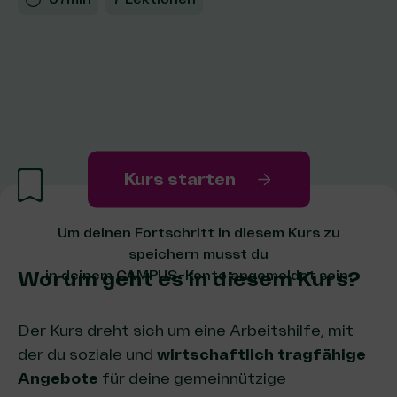
Kurs starten
Um deinen Fortschritt in diesem Kurs zu
speichern musst du
Worum geht es in diesem Kurs?
in deinem CAMPUS-Konto angemeldet sein.
Der Kurs dreht sich um eine Arbeitshilfe, mit
der du soziale und
wirtschaftlich tragfähige
Angebote
für deine gemeinnützige