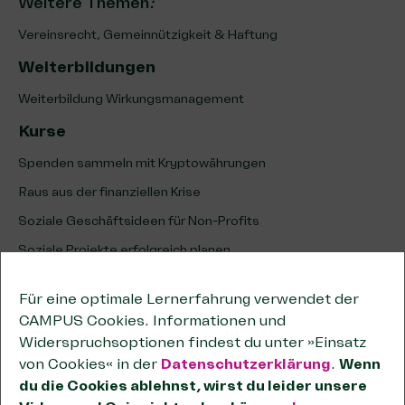
Weitere Themen
:
Vereinsrecht, Gemeinnützigkeit & Haftung
Weiterbildungen
Weiterbildung Wirkungsmanagement
Kurse
Spenden sammeln mit Kryptowährungen
Raus aus der finanziellen Krise
Soziale Geschäftsideen für Non-Profits
Soziale Projekte erfolgreich planen
Erfolg sozialer Projekte analysieren & optimieren
Für eine optimale Lernerfahrung verwendet der
Unternehmenskooperationen
CAMPUS Cookies. Informationen und
Kooperationen wirksam planen
Widerspruchsoptionen findest du unter »Einsatz
von Cookies« in der
Datenschutzerklärung
.
Wenn
Tipps zum wirtschaftlichen Geschäftsbetrieb
du die Cookies ablehnst, wirst du leider unsere
Passende Förderstiftungen finden