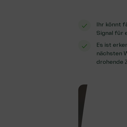
Ihr könnt f
Signal für 
Es ist erke
nächsten W
drohende Z