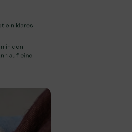
t ein klares
en in den
nn auf eine