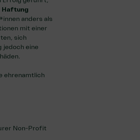
Erfolg geführt,
e Haftung
*innen anders als
ionen mit einer
ten, sich
g jedoch eine
häden.
ie ehrenamtlich
eurer Non-Profit