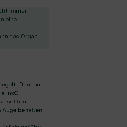
icht immer
n eine
ann das Organ
eregelt. Dennoch
 a InsO
se sollten
m Auge behalten.