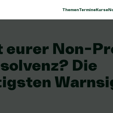
Themen
Termine
Kurse
No
 eurer Non-Pr
nsolvenz? Die
tigsten Warnsi