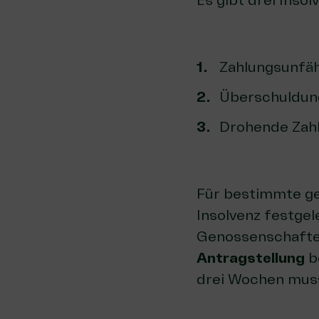
Es gibt drei Inso
Zahlungsunfäh
Überschuldun
Drohende Zahl
Für bestimmte ge
Insolvenz festge
Genossenschaften d
Antragstellung
b
drei Wochen muss