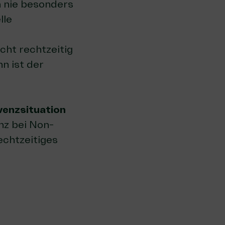
h nie besonders
lle
ht rechtzeitig
n ist der
venzsituation
nz bei Non-
echtzeitiges