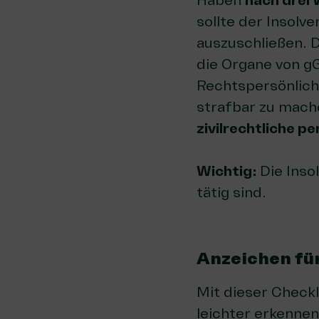
Haben
nach drei
sollte der Insolv
auszuschließen. 
die Organe von g
Rechtspersönlichk
strafbar zu mache
zivilrechtliche p
Wichtig:
Die Inso
tätig sind.
Anzeichen für
Mit dieser Checkl
leichter erkennen