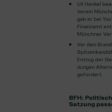
Uli Henkel be
Verein Münche
gab er
bei You
Finanzamt ent
Münchner Ver
Vor den Bran
Spitzenkandid
Entzug der Gem
Jungen Altern
gefordert
.
BFH: Politisc
Satzung pass