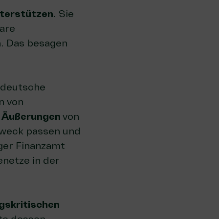
nterstützen
. Sie
bare
n. Das besagen
 deutsche
n von
e Äußerungen
von
zweck passen und
ger Finanzamt
netze in der
ngskritischen