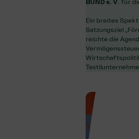
BUND e. V
. für 
Ein breites Spekt
Satzungsziel „För
reichte die Agend
Vermögenssteuer)
Wirtschaftspoliti
Textilunternehmen