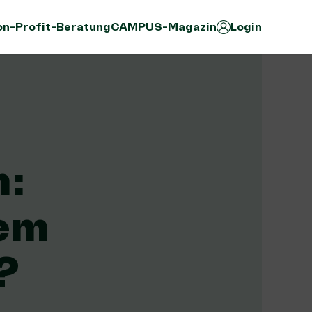
n-Profit-Beratung
CAMPUS-Magazin
Login
m:
nem
?