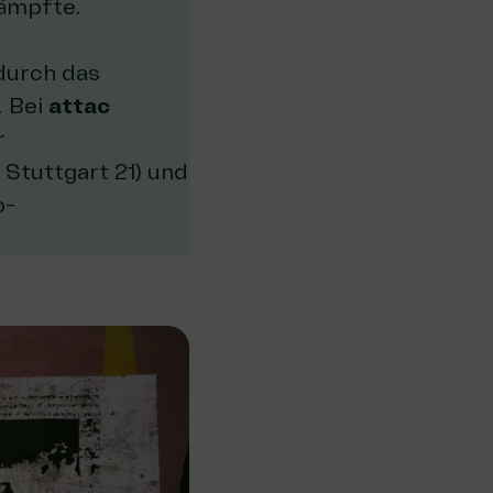
kämpfte.
 durch das
. Bei
attac
r
Stuttgart 21) und
o-