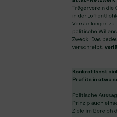
attac-Netzwerk
Trägerverein die
in der „öffentli
Vorstellungen zu
politische Willen
Zweck. Das bedeu
verschreibt,
verl
Konkret lässt sic
Profits in etwa
Politische Aussa
Prinzip auch eins
Ziele im Bereich 