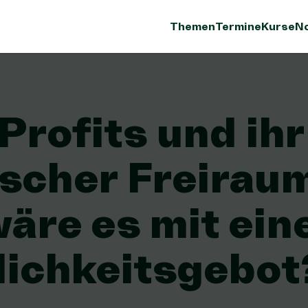
Themen
Termine
Kurse
No
rofits und ihr
ischer Freirau
äre es mit ei
lichkeitsgebot