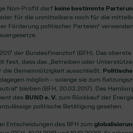
ge Non-Profit darf
keine bestimmte Partei u
„weder für die unmittelbare noch für die mittel
er Förderung politischer Parteien“ verwende
euergesetze
.
2017 der Bundesfinanzhof (BFH). Das oberste
lt fest, dass das „Betreiben oder Unterstütze
ar die Gemeinnützigkeit ausschließt.
Politisch
 dagegen möglich – solange sie zum Satzungs
eutral“ bleiben (
BFH, 20.03.2017
). Das Hambur
ment des
BUND e. V.
zum Rückkauf der Energie
nzulässige politische Betätigung gesehen.
zwei Entscheidungen des BFH zum
globalisieru