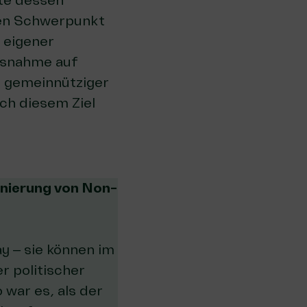
nte dessen
nen Schwerpunkt
 eigener
ussnahme auf
in gemeinnütziger
ch diesem Ziel
ionierung von Non-
y – sie können im
r politischer
 war es, als der