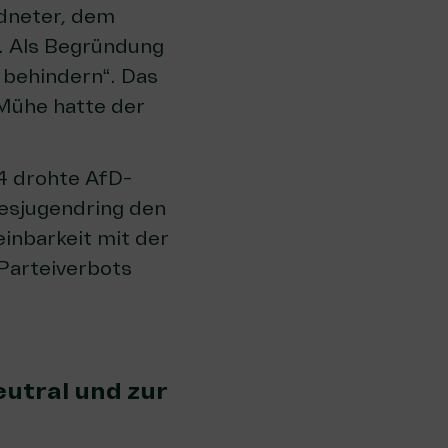
rdneter, dem
n. Als Begründung
t behindern“. Das
Mühe hatte der
4 drohte AfD-
esjugendring den
inbarkeit mit der
Parteiverbots
eutral und zur