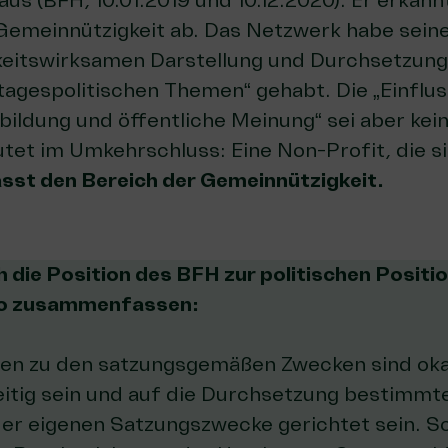
aus (
BFH, 10.01.2019
und
10.12.2020
). Er erkan
 Gemeinnützigkeit ab. Das Netzwerk habe sei
chkeitswirksamen Darstellung und Durchsetzung
 tagespolitischen Themen“ gehabt. Die „Einfl
sbildung und öffentliche Meinung“ sei aber ke
tet im Umkehrschluss: Eine Non-Profit, die si
ässt den Bereich der Gemeinnützigkeit.
h die Position des BFH zur politischen Posit
 so zusammenfassen:
gen zu den satzungsgemäßen Zwecken sind oka
eitig sein und auf die Durchsetzung bestimmte
der eigenen Satzungszwecke gerichtet sein. So