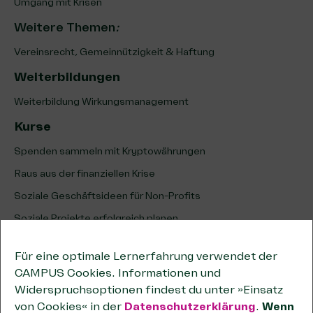
Umgang mit Krisen
Weitere Themen
:
Vereinsrecht, Gemeinnützigkeit & Haftung
Weiterbildungen
Weiterbildung Wirkungsmanagement
Kurse
Spenden sammeln mit Kryptowährungen
Raus aus der finanziellen Krise
Soziale Geschäftsideen für Non-Profits
Soziale Projekte erfolgreich planen
Erfolg sozialer Projekte analysieren & optimieren
Für eine optimale Lernerfahrung verwendet der
Unternehmenskooperationen
CAMPUS Cookies. Informationen und
Kooperationen wirksam planen
Widerspruchsoptionen findest du unter »Einsatz
von Cookies« in der
Datenschutzerklärung
.
Wenn
Tipps zum wirtschaftlichen Geschäftsbetrieb