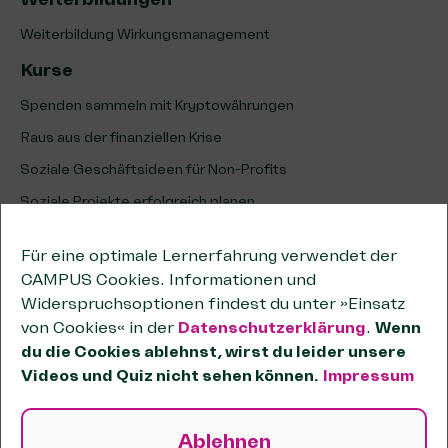
Weiterbildung Wirkungsmanagement
Kurse
Spenden sammeln mit Kryptowährungen
Raus aus der finanziellen Krise
Soziale Geschäftsideen für Non-Profits
Soziale Projekte erfolgreich planen
Erfolg sozialer Projekte analysieren & optimieren
Für eine optimale Lernerfahrung verwendet der
Unternehmenskooperationen
CAMPUS Cookies. Informationen und
Kooperationen wirksam planen
Widerspruchsoptionen findest du unter »Einsatz
von Cookies« in der
Datenschutzerklärung
.
Wenn
Tipps zum wirtschaftlichen Geschäftsbetrieb
du die Cookies ablehnst, wirst du leider unsere
Passende Förderstiftungen finden
Videos und Quiz nicht sehen können.
Impressum
OKR-Methode für Non-Profits
Sozial und unternehmerisch handeln
Ablehnen