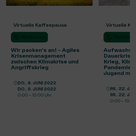
Virtuelle Kaffeepause
Virtuelle K
Kostenlos
Kostenlo
Wir packen’s an! – Agiles
Aufwachse
Krisenmanagement
Dauerkrise
zwischen Klimakrise und
Krieg, Klim
Angriffskrieg
Pandemie m
Jugend ma
DO.. 9. JUNI 2022
MI.. 22. JU
DO.. 9. JUNI 2022
MI.. 22. JU
0:00 – 13:00 Uhr
0:00 – 13:00