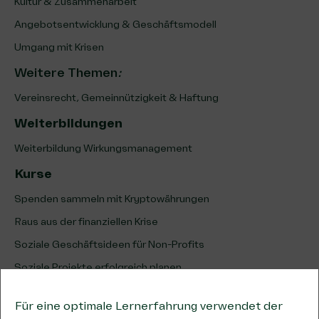
Kultur & Zusammenarbeit
Angebotsentwicklung & Geschäftsmodell
Umgang mit Krisen
Weitere Themen
:
Vereinsrecht, Gemeinnützigkeit & Haftung
Weiterbildungen
Weiterbildung Wirkungsmanagement
Kurse
Spenden sammeln mit Kryptowährungen
Raus aus der finanziellen Krise
Soziale Geschäftsideen für Non-Profits
Soziale Projekte erfolgreich planen
Erfolg sozialer Projekte analysieren & optimieren
Für eine optimale Lernerfahrung verwendet der
Unternehmenskooperationen