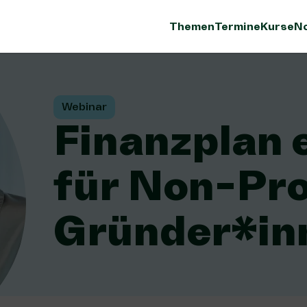
Themen
Termine
Kurse
No
Webinar
Finanzplan 
für Non-Pro
Gründer*in