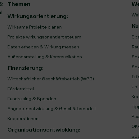
 &
Themen
We
l
Wei
Wirkungsorientierung:
Ku
Wirksame Projekte planen
Projekte wirkungsorientiert steuern
Spe
Daten erheben & Wirkung messen
Rau
Außendarstellung & Kommunikation
Soz
Soz
Finanzierung
:
Erf
Wirtschaftlicher Geschäftsbetrieb (WGB)
Unt
Fördermittel
Koo
Fundraising & Spenden
Tip
Angebotsentwicklung & Geschäftsmodell
Pas
Kooperationen
OKR
Organisationsentwicklung
:
Soz