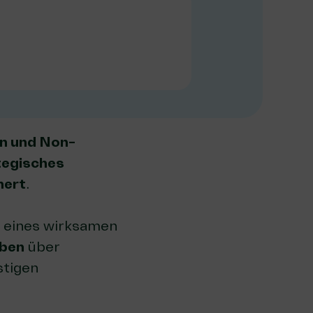
en und Non-
ategisches
hert
.
e eines wirksamen
aben
über
stigen