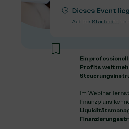
Dieses Event lie
Auf der
Startseite
find
Ein professionel
Profits weit mehr
Steuerungsinstru
Im Webinar lernst
Finanzplans kenn
Liquiditätsman
Finanzierungsstr