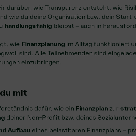
r darüber, wie Transparenz entsteht, wie Risi
d wie du deine Organisation bzw. dein Start-u
du
handlungsfähig
bleibst – auch in herausfor
igt, wie
Finanzplanung
im Alltag funktioniert 
svoll sind. Alle Teilnehmenden sind eingelad
ungen einzubringen.
du mit
Verständnis dafür, wie ein
Finanzplan
zur
stra
ng
deiner Non-Profit bzw. deines Sozialunter
und Aufbau
eines belastbaren Finanzplans – pr