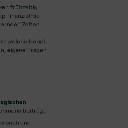
ken frühzeitig
p finanziell so
dernden Zeiten.
und welche Hebel
en, eigene Fragen
tegischen
nehmens beiträgt
axisnah und