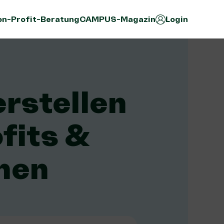
n-Profit-Beratung
CAMPUS-Magazin
Login
erstellen
fits &
nen