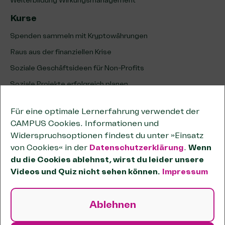
Weiterbildung Wirkungsmanagement
Kurse
Spenden sammeln mit Kryptowährungen
Raus aus der finanziellen Krise
Soziale Geschäftsideen für Non-Profits
Soziale Projekte erfolgreich planen
Erfolg sozialer Projekte analysieren & optimieren
Für eine optimale Lernerfahrung verwendet der
Unternehmenskooperationen
CAMPUS Cookies. Informationen und
Kooperationen wirksam planen
Widerspruchsoptionen findest du unter »Einsatz
von Cookies« in der
Datenschutzerklärung
.
Wenn
Tipps zum wirtschaftlichen Geschäftsbetrieb
du die Cookies ablehnst, wirst du leider unsere
Passende Förderstiftungen finden
Videos und Quiz nicht sehen können.
Impressum
OKR-Methode für Non-Profits
Sozial und unternehmerisch handeln
Ablehnen
Systemisch wirken