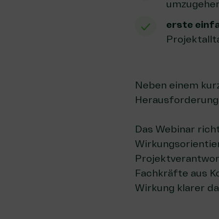
umzugehe
erste ein
Projektallt
Neben einem kurz
Herausforderunge
Das Webinar rich
Wirkungsorientier
Projektverantwor
Fachkräfte aus K
Wirkung klarer da