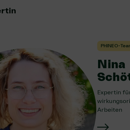
rtin
PHINEO-Tea
Nina
Schöt
Expertin fü
wirkungsor
Arbeiten