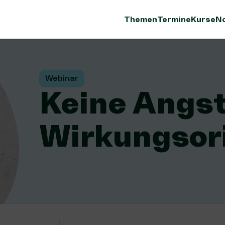
Themen
Termine
Kurse
No
Webinar
Keine Angst
Wirkungsor