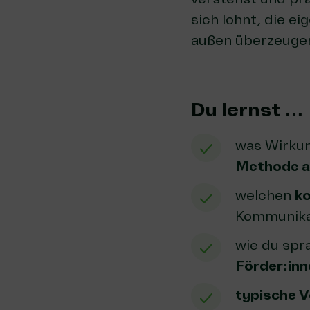
sich lohnt, die e
außen überzeuge
Du lernst …
was Wirkun
Methode al
welchen
k
Kommunika
wie du spr
Förder:inn
typische V