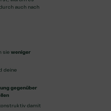
adurch auch nach
m sie
weniger
d deine
kung gegenüber
llen
onstruktiv damit