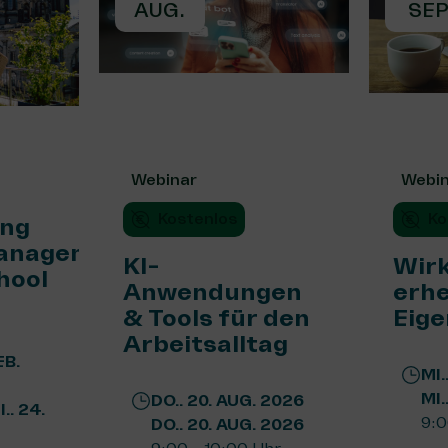
AUG.
SEP
Webinar
Webi
Kostenlos
Ko
ung
anagement
KI-
Wir
hool
Anwendungen
erhe
& Tools für den
Eige
Arbeitsalltag
EB.
MI.
MI.
DO.. 20. AUG. 2026
I.. 24.
9:0
DO.. 20. AUG. 2026