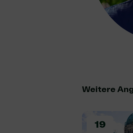
Weitere An
19