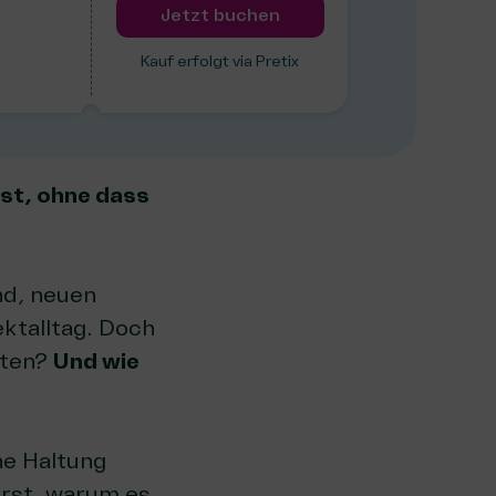
Jetzt buchen
Kauf erfolgt via Pretix
sst, ohne dass
nd, neuen
ktalltag. Doch
iten?
Und wie
he Haltung
hrst, warum es