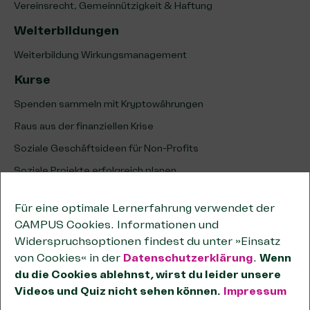
Vereinsrecht, Gemeinnützigkeit & Haftung
Weiterbildungen
Weiterbildung Wirkungsmanagement
Kurse
Spenden sammeln mit Kryptowährungen
Raus aus der finanziellen Krise
Soziale Geschäftsideen für Non-Profits
Soziale Projekte erfolgreich planen
Erfolg sozialer Projekte analysieren & optimieren
Für eine optimale Lernerfahrung verwendet der
Unternehmenskooperationen
CAMPUS Cookies. Informationen und
Kooperationen wirksam planen
Widerspruchsoptionen findest du unter »Einsatz
von Cookies« in der
Datenschutzerklärung
.
Wenn
Tipps zum wirtschaftlichen Geschäftsbetrieb
du die Cookies ablehnst, wirst du leider unsere
Passende Förderstiftungen finden
Videos und Quiz nicht sehen können.
Impressum
OKR-Methode für Non-Profits