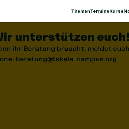
Themen
Termine
Kurse
No
ir unterstützen euch
nn ihr Beratung braucht, meldet euch
ona: beratung@skala-campus.org