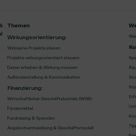
 &
Themen
We
l
Wei
Wirkungsorientierung:
Ku
Wirksame Projekte planen
Projekte wirkungsorientiert steuern
Spe
Daten erheben & Wirkung messen
Rau
Außendarstellung & Kommunikation
Soz
Soz
Finanzierung
:
Erf
Wirtschaftlicher Geschäftsbetrieb (WGB)
Unt
Fördermittel
Koo
Fundraising & Spenden
Tip
Angebotsentwicklung & Geschäftsmodell
Pas