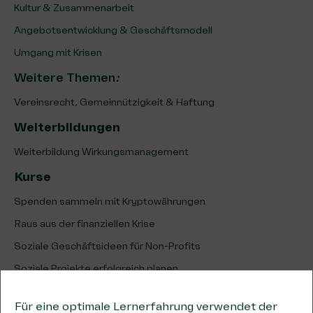
Kultur & Zusammenarbeit
Angebotsentwicklung & Geschäftsmodell
Umgang mit Krisen
Weitere Themen
:
Vereinsrecht, Gemeinnützigkeit & Haftung
Weiterbildungen
Weiterbildung Wirkungsmanagement
Kurse
Spenden sammeln mit Kryptowährungen
Raus aus der finanziellen Krise
Soziale Geschäftsideen für Non-Profits
Soziale Projekte erfolgreich planen
Erfolg sozialer Projekte analysieren & optimieren
Für eine optimale Lernerfahrung verwendet der