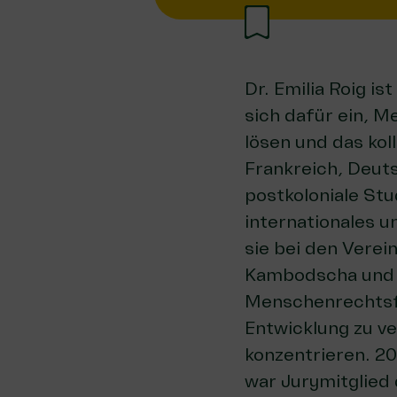
Dr. Emilia Roig is
sich dafür ein, 
lösen und das kol
Frankreich, Deut
postkoloniale St
internationales u
sie bei den Verei
Kambodscha und b
Menschenrechtsfr
Entwicklung zu ve
konzentrieren. 20
war Jurymitglied