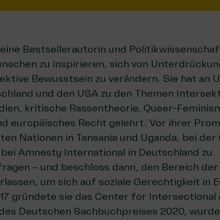
t eine Bestsellerautorin und Politikwissenschaft
Menschen zu inspirieren, sich von Unterdrück
lektive Bewusstsein zu verändern. Sie hat an U
schland und den USA zu den Themen Intersekti
udien, kritische Rassentheorie, Queer-Feminis
nd europäisches Recht gelehrt. Vor ihrer Prom
nten Nationen in Tansania und Uganda, bei der 
ei Amnesty International in Deutschland zu
agen – und beschloss dann, den Bereich der 
rlassen, um sich auf soziale Gerechtigkeit in 
17 gründete sie das Center for Intersectional J
 des Deutschen Sachbuchpreises 2020, wurd