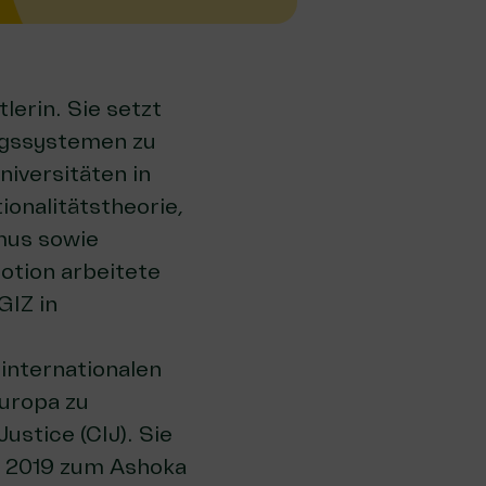
lerin. Sie setzt
ungssystemen zu
niversitäten in
onalitätstheorie,
mus sowie
otion arbeitete
GIZ in
internationalen
Europa zu
ustice (CIJ). Sie
e 2019 zum Ashoka