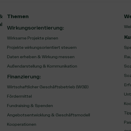
 &
Themen
We
l
Wei
Wirkungsorientierung:
Ku
Wirksame Projekte planen
Projekte wirkungsorientiert steuern
Spe
Daten erheben & Wirkung messen
Rau
Außendarstellung & Kommunikation
Soz
Soz
Finanzierung
:
Erf
Wirtschaftlicher Geschäftsbetrieb (WGB)
Unt
Fördermittel
Koo
Fundraising & Spenden
Tip
Angebotsentwicklung & Geschäftsmodell
Pas
Kooperationen