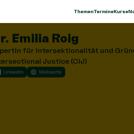
Themen
Termine
Kurse
No
r. Emilia Roig
pertin für Intersektionalität und Grün
tersectional Justice (CIJ)
LinkedIn
Webseite