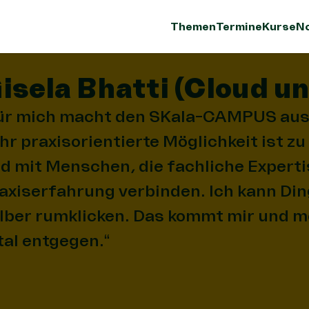
Themen
Termine
Kurse
No
isela Bhatti (Cloud u
ür mich macht den SKala-CAMPUS aus, 
hr praxisorientierte Möglichkeit ist zu
d mit Menschen, die fachliche Expert
axiserfahrung verbinden. Ich kann Di
lber rumklicken. Das kommt mir und 
tal entgegen.“