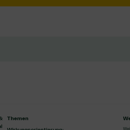
 &
Themen
We
l
Wei
Wirkungsorientierung: