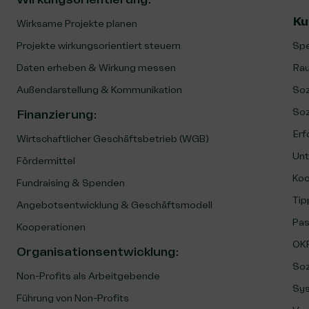
Ku
Wirksame Projekte planen
Projekte wirkungsorientiert steuern
Spe
Daten erheben & Wirkung messen
Rau
Außendarstellung & Kommunikation
Soz
Soz
Finanzierung
:
Erf
Wirtschaftlicher Geschäftsbetrieb (WGB)
Unt
Fördermittel
Koo
Fundraising & Spenden
Tip
Angebotsentwicklung & Geschäftsmodell
Pas
Kooperationen
OKR
Organisationsentwicklung
:
Soz
Non-Profits als Arbeitgebende
Sys
Führung von Non-Profits