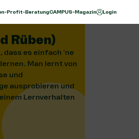
n-Profit-Beratung
CAMPUS-Magazin
Login
nd Rüben)
dass es einfach ‘ne
 lernen. Man lernt von
ise und
nge ausprobieren und
meinem Lernverhalten