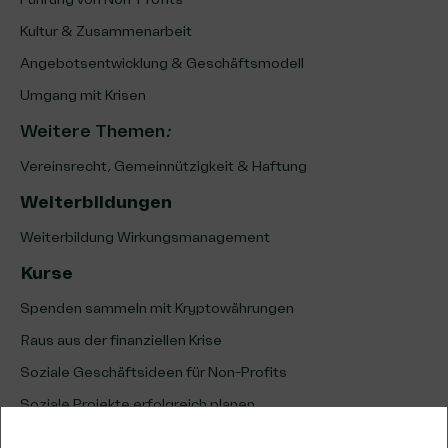
Kultur & Zusammenarbeit
Angebotsentwicklung & Geschäftsmodell
Umgang mit Krisen
Weitere Themen
:
Vereinsrecht, Gemeinnützigkeit & Haftung
Weiterbildungen
Weiterbildung Wirkungsmanagement
Kurse
Spenden sammeln mit Kryptowährungen
Raus aus der finanziellen Krise
Soziale Geschäftsideen für Non-Profits
Soziale Projekte erfolgreich planen
Erfolg sozialer Projekte analysieren & optimieren