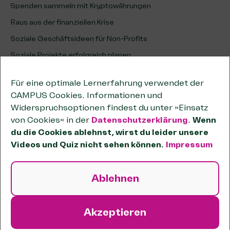
Spenden sammeln mit Kryptowährungen
Raus aus der finanziellen Krise
Soziale Geschäftsideen für Non-Profits
Soziale Projekte erfolgreich planen
Erfolg sozialer Projekte analysieren & optimieren
Für eine optimale Lernerfahrung verwendet der
Unternehmenskooperationen
CAMPUS Cookies. Informationen und
Kooperationen wirksam planen
Widerspruchsoptionen findest du unter »Einsatz
von Cookies« in der
Datenschutzerklärung
.
Wenn
Tipps zum wirtschaftlichen Geschäftsbetrieb
du die Cookies ablehnst, wirst du leider unsere
Passende Förderstiftungen finden
Videos und Quiz nicht sehen können.
Impressum
OKR-Methode für Non-Profits
Sozial und unternehmerisch handeln
Ablehnen
Systemisch wirken
Verein gründen
Akzeptieren
© 2020-2026 SKala-CAMPUS