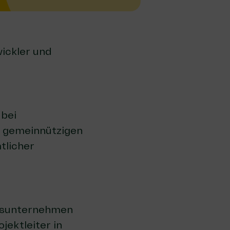
wickler und
 bei
r gemeinnützigen
mtlicher
ungsunternehmen
jektleiter in