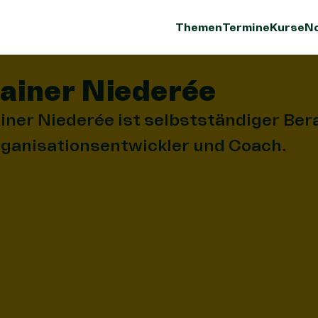
Themen
Termine
Kurse
No
ainer Niederée
iner Niederée ist selbstständiger Bera
ganisationsentwickler und Coach.