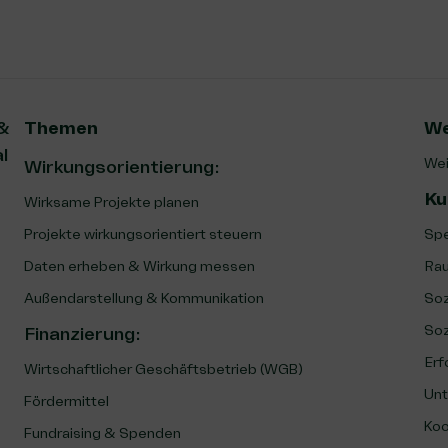
 &
Themen
We
l
Wei
Wirkungsorientierung:
Ku
Wirksame Projekte planen
Projekte wirkungsorientiert steuern
Spe
Daten erheben & Wirkung messen
Rau
Außendarstellung & Kommunikation
Soz
Soz
Finanzierung
:
Erf
Wirtschaftlicher Geschäftsbetrieb (WGB)
Unt
Fördermittel
Koo
Fundraising & Spenden