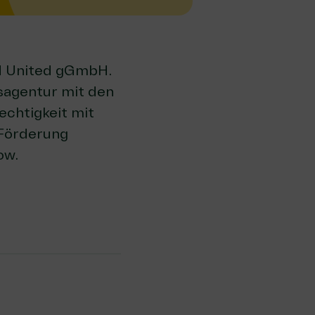
 United gGmbH
.
sagentur mit den
chtigkeit mit
e Förderung
ow.