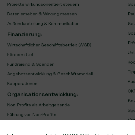
Projekte wirkungsorientiert steuern
Spe
Daten erheben & Wirkung messen
Rau
Außendarstellung & Kommunikation
Soz
Soz
Finanzierung
:
Erf
Wirtschaftlicher Geschäftsbetrieb (WGB)
Unt
Fördermittel
Koo
Fundraising & Spenden
Tip
Angebotsentwicklung & Geschäftsmodell
Pas
Kooperationen
OKR
Organisationsentwicklung
:
Soz
Non-Profits als Arbeitgebende
Sys
Führung von Non-Profits
Ver
Kultur & Zusammenarbeit
Angebotsentwicklung & Geschäftsmodell