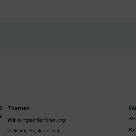
 &
Themen
We
l
Wei
Wirkungsorientierung:
Ku
Wirksame Projekte planen