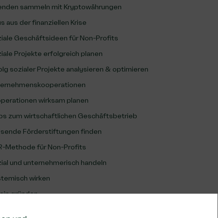
nden sammeln mit Kryptowährungen
s aus der finanziellen Krise
iale Geschäftsideen für Non-Profits
iale Projekte erfolgreich planen
olg sozialer Projekte analysieren & optimieren
ernehmenskooperationen
perationen wirksam planen
ps zum wirtschaftlichen Geschäftsbetrieb
sende Förderstiftungen finden
-Methode für Non-Profits
ial und unternehmerisch handeln
temisch wirken
ein gründen