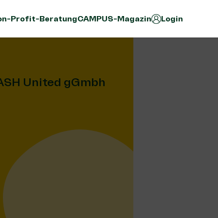
n-Profit-Beratung
CAMPUS-Magazin
Login
WASH United gGmbh