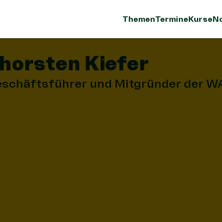
Themen
Termine
Kurse
No
horsten Kiefer
schäftsführer und Mitgründer der 