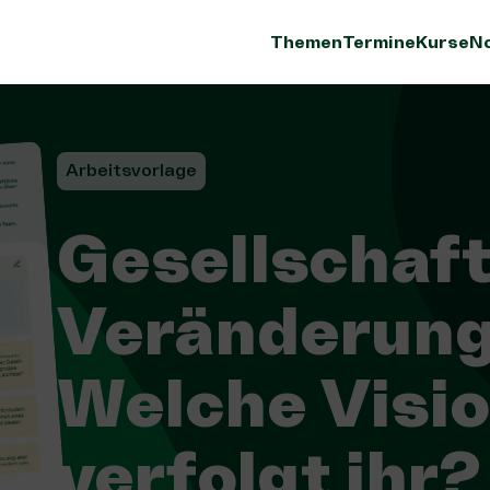
Themen
Termine
Kurse
No
Arbeitsvorlage
Gesellschaft
Veränderung
Welche Visi
verfolgt ihr?