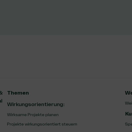
 &
Themen
We
l
Wei
Wirkungsorientierung:
Ku
Wirksame Projekte planen
Projekte wirkungsorientiert steuern
Spe