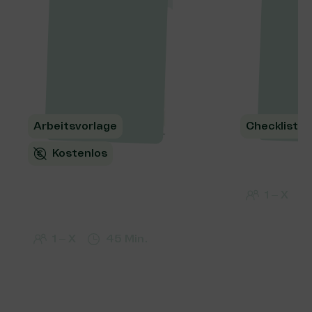
Arbeitsvorlage
Checkliste
Kostenlos
Datenquel
identifizi
Passende
1 – X
Datenerhebungs-
Methoden auswählen
1 – X
45 Min.