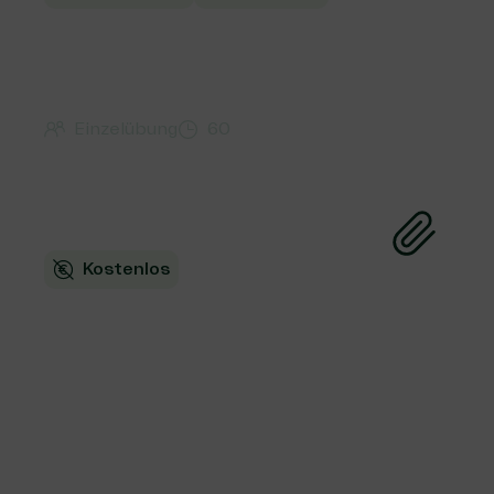
Arbeitsvorlage: Die 4
Sphären der
Gemeinnützigkeit
Einzelübung
60
Kostenlos
Arbeitsvorlage Systemisch
Wirken: Die 5 R – Bereiche
des Wandels