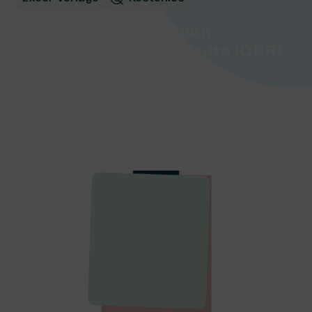
Vorlage zum Ausfüllen:
Objectives & Key Results (OKR)
für dein Team
Erstelle OKR-Sets für deine
Organisation oder dein Team und
behaltet Fortschritte im Blick!