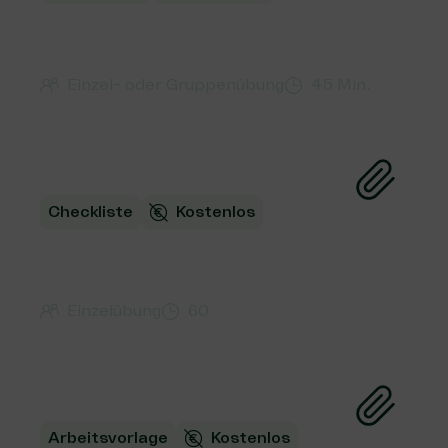
Deine
Finanzierungsstrategie
Einzel- oder Gruppenübung
45 Min.
Checkliste
Kostenlos
Checkliste wirtschaftlicher
Geschäftsbetrieb
Einzelübung
60
Arbeitsvorlage
Kostenlos