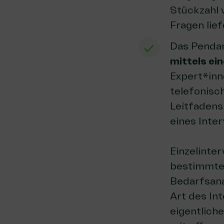
Stückzahl 
Fragen lie
Das Pendan
mittels ei
Expert*inn
telefonisc
Leitfadens
eines Inte
Einzelinte
bestimmten
Bedarfsana
Art des In
eigentlich