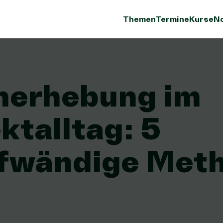
Themen
Termine
Kurse
No
nerhebung im
ktalltag: 5
fwändige Met