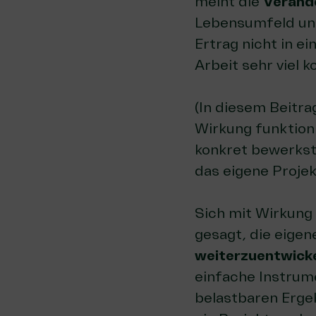
meint die
Veränd
Lebensumfeld und 
Ertrag nicht in e
Arbeit sehr viel k
(In diesem Beitra
Wirkung funktion
konkret bewerkste
das eigene Projek
Sich mit Wirkung
gesagt, die eigen
weiterzuentwick
einfache Instrum
belastbaren Erge