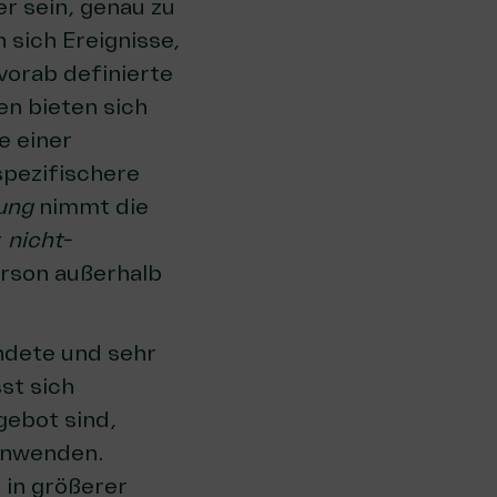
er sein, genau zu
 sich Ereignisse,
vorab definierte
n bieten sich
e einer
spezifischere
ung
nimmt die
r
nicht-
rson außerhalb
endete und sehr
st sich
gebot sind,
anwenden.
 in größerer