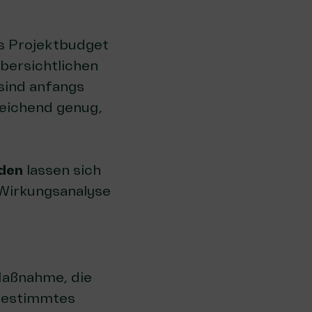
as Projektbudget
übersichtlichen
sind anfangs
sreichend genug,
den
lassen sich
 Wirkungsanalyse
Maßnahme, die
 bestimmtes