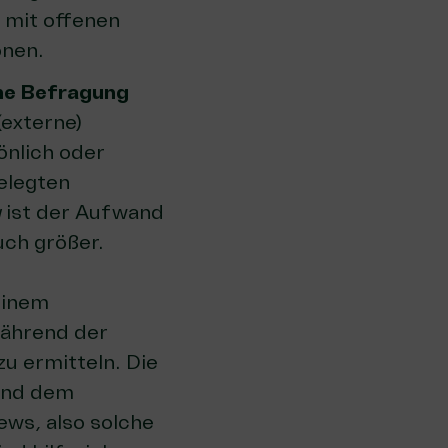
 mit offenen
onen.
he Befragung
(externe)
önlich oder
elegten
g
ist der Aufwand
uch größer.
einem
während der
u ermitteln. Die
 und dem
ews, also solche