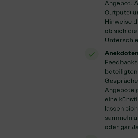
Angebot. A
Outputs) u
Hinweise d
ob sich di
Unterschie
Anekdote
Feedbacks 
beteiligte
Gesprächen
Angebote 
eine künst
lassen sic
sammeln u
oder gar J