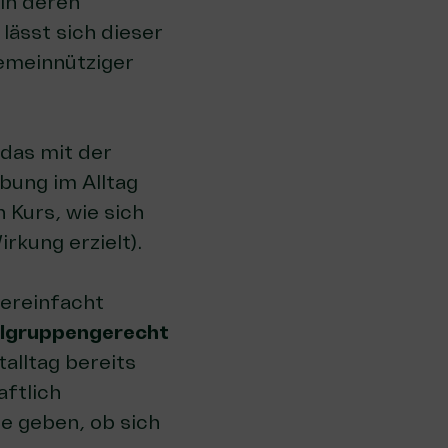
 in deren
lässt sich dieser
gemeinnütziger
 das mit der
bung im Alltag
n Kurs,
wie sich
irkung erzielt
).
vereinfacht
ielgruppengerecht
alltag bereits
ftlich
e geben, ob sich