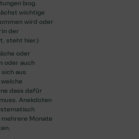
tungen (sog.
nächst wichtige
enommen wird oder
in der
 steht hier.
)
räche oder
n oder auch
 sich aus
, welche
ne dass dafür
 muss. Anekdoten
systematisch
r mehrere Monate
ten.