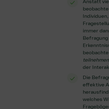
Anstatt vie
beobachte
Individuen
Fragestell
immer dann
Befragung 
Erkenntnis
beobachten
teilnehme
der Intera
Die Befrag
effektive 
herausfind
welches Wi
Fragebögen