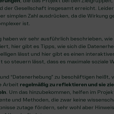
erungen
, die das Projekt bei den Zielgruppen,
der Gesellschaft insgesamt erreicht. Leider 
iner simplen Zahl ausdrücken, da die Wirkung 
omplexer ist.
g haben wir
sehr ausführlich beschrieben, wie
iert
, hier gibt es Tipps, wie sich die
Datenerhe
lligen lässt
und hier gibt es einen interaktive
t so steuern lässt, dass es maximale soziale W
 und “Datenerhebung” zu beschäftigen heißt, 
e Arbeit
regelmäßig zu reflektieren und sie z
eln
. Um das hinzubekommen, helfen im Projekt
ente und Methoden, die zwar keine wissenscha
bnisse zutage fördern, sehr wohl aber Hinweis