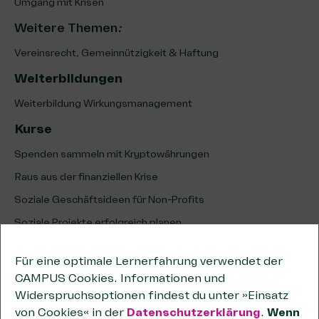
Umgang mit Krisen
Weitere Themen
:
Vereinsrecht, Gemeinnützigkeit & Haftung
Weiterbildungen
Weiterbildung Wirkungsmanagement
Kurse
Spenden sammeln mit Kryptowährungen
Raus aus der finanziellen Krise
Soziale Geschäftsideen für Non-Profits
Soziale Projekte erfolgreich planen
Erfolg sozialer Projekte analysieren & optimieren
Für eine optimale Lernerfahrung verwendet der
Unternehmenskooperationen
CAMPUS Cookies. Informationen und
Kooperationen wirksam planen
Widerspruchsoptionen findest du unter »Einsatz
von Cookies« in der
Datenschutzerklärung
.
Wenn
Tipps zum wirtschaftlichen Geschäftsbetrieb