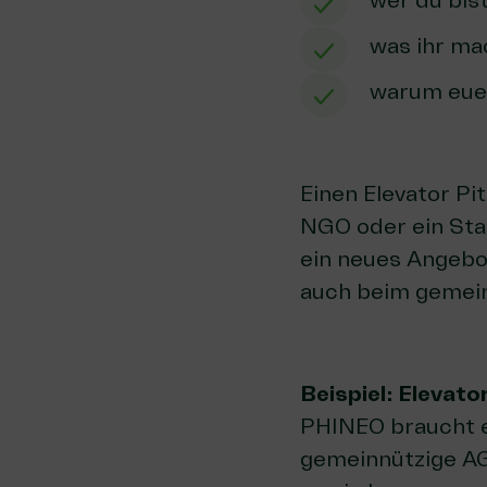
wer du bist
was ihr ma
warum euer
Einen Elevator Pit
NGO oder ein Star
ein neues Angebot
auch beim gemei
Beispiel: Elevat
PHINEO braucht es
gemeinnützige AG,