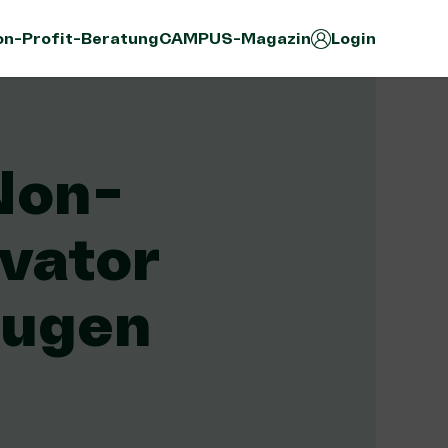
n-Profit-Beratung
CAMPUS-Magazin
Login
Non-
evator
eugen