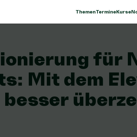
Themen
Termine
Kurse
No
ionierung für 
ts: Mit dem El
h besser überz