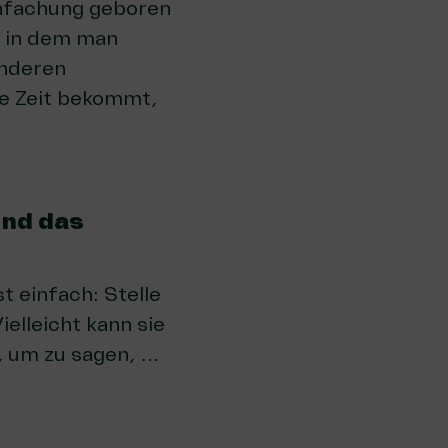
infachung geboren
, in dem man
anderen
e Zeit bekommt,
und das
t einfach: Stelle
ielleicht kann sie
t, um zu sagen, …