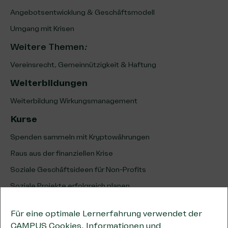
Angebotsentwicklung & Geschäftsmodell
Umgang mit Krisen
Weitere Themen
:
Vereinsrecht, Gemeinnützigkeit & Haftung
Weiterbildungen
Weiterbildung Wirkungsmanagement
Kurse
Spenden sammeln mit Kryptowährungen
Raus aus der finanziellen Krise
Soziale Geschäftsideen für Non-Profits
Soziale Projekte erfolgreich planen
Erfolg sozialer Projekte analysieren & optimieren
Für eine optimale Lernerfahrung verwendet der
Unternehmenskooperationen
CAMPUS Cookies. Informationen und