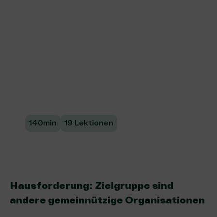
analysieren und
optimieren
Erfahre, wie du die Wirkung deines
Projektes in Eigenregie misst, bewertest
und optimierst.
140min
19 Lektionen
Hausforderung: Zielgruppe sind
andere gemeinnützige Organisationen