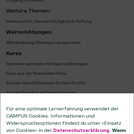
Umgang mit Krisen
Weitere Themen
:
Vereinsrecht, Gemeinnützigkeit & Haftung
Weiterbildungen
Weiterbildung Wirkungsmanagement
Kurse
Spenden sammeln mit Kryptowährungen
Raus aus der finanziellen Krise
Soziale Geschäftsideen für Non-Profits
Soziale Projekte erfolgreich planen
Erfolg sozialer Projekte analysieren & optimieren
Für eine optimale Lernerfahrung verwendet der
Unternehmenskooperationen
CAMPUS Cookies. Informationen und
Kooperationen wirksam planen
Widerspruchsoptionen findest du unter »Einsatz
von Cookies« in der
Datenschutzerklärung
.
Wenn
Tipps zum wirtschaftlichen Geschäftsbetrieb