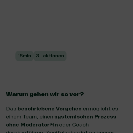
Wurzel packen
In diesem Kurs lernst du, wie wir Probleme
angehen können, indem wir an
zugrundeliegenden Systemen ansetzen.
18min
3 Lektionen
Warum gehen wir so vor?
Das
beschriebene Vorgehen
ermöglicht es
einem Team, einen
systemischen Prozess
ohne Moderator*in
oder Coach
durchzuführen. Zweifelsohne ist es besser,