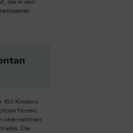
, die in den
emeinsamer
entan
r 150 Kindern.
chüler*innen.
ern übernehmen
triebs. Die