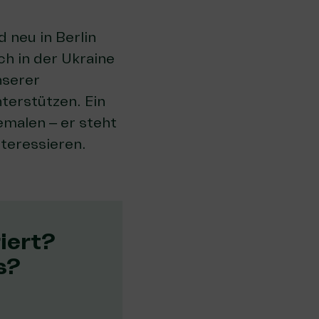
 neu in Berlin
ch in der Ukraine
nserer
terstützen. Ein
emalen – er steht
nteressieren.
iert?
s?