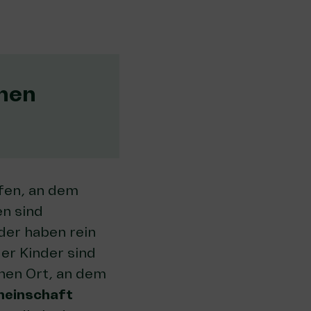
chen
ffen, an dem
n sind
er haben rein
er Kinder sind
inen Ort, an dem
emeinschaft