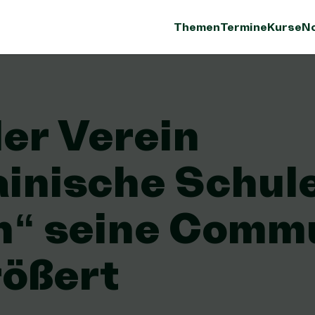
Themen
Termine
Kurse
No
er Verein
ainische Schul
in“ seine Comm
rößert