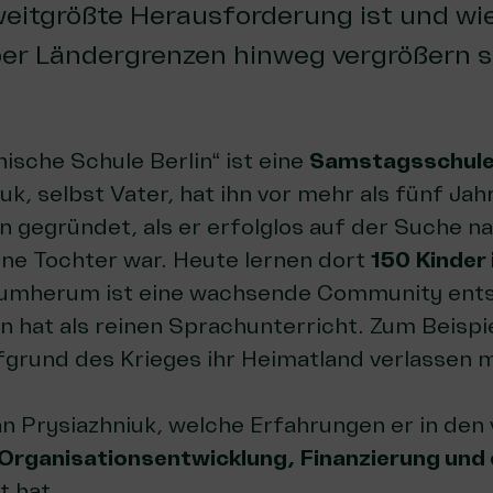
weitgrößte Herausforderung ist und wie
r Ländergrenzen hinweg vergrößern so
nische Schule Berlin“ ist eine
Samstagsschule 
k, selbst Vater, hat ihn vor mehr als fünf J
n gegründet, als er erfolglos auf der Suche n
ine Tochter war. Heute lernen dort
150 Kinder 
rumherum ist eine wachsende Community ents
en hat als reinen Sprachunterricht. Zum Beisp
ufgrund des Krieges ihr Heimatland verlassen 
an Prysiazhniuk, welche Erfahrungen er in den
Organisationsentwicklung, Finanzierung und
t hat.