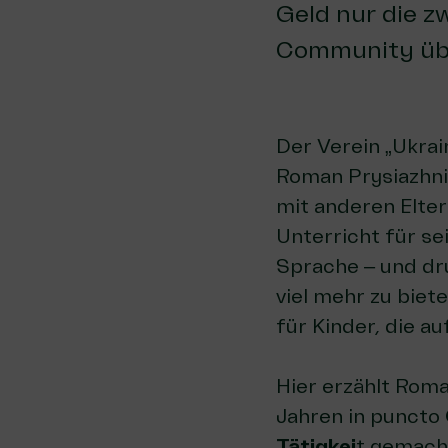
Geld nur die z
Community übe
Der Verein „Ukrai
Roman Prysiazhniu
mit anderen Elter
Unterricht für se
Sprache – und d
viel mehr zu biet
für Kinder, die a
Hier erzählt Rom
Jahren in puncto
Tätigkei
t gemach