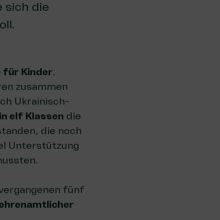
 sich die
ll.
für Kinder
.
ahren zusammen
ach Ukrainisch-
in elf Klassen
die
tanden, die noch
iel Unterstützung
mussten.
 vergangenen fünf
 ehrenamtlicher