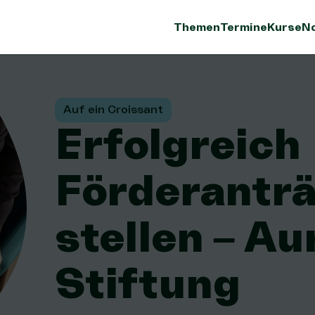
Themen
Termine
Kurse
No
Auf ein Croissant
Erfolgreich
Förderantr
stellen – Au
Stiftung