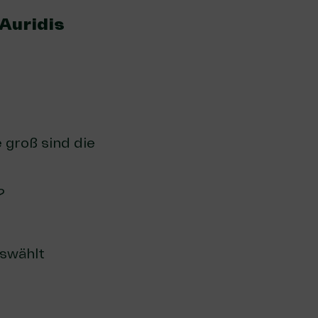
 Auridis
e groß sind die
?
uswählt