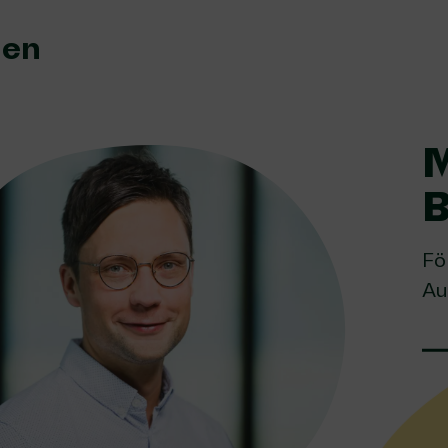
nen
B
Fö
Au