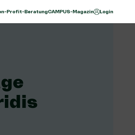
n-Profit-Beratung
CAMPUS-Magazin
Login
äge
ridis