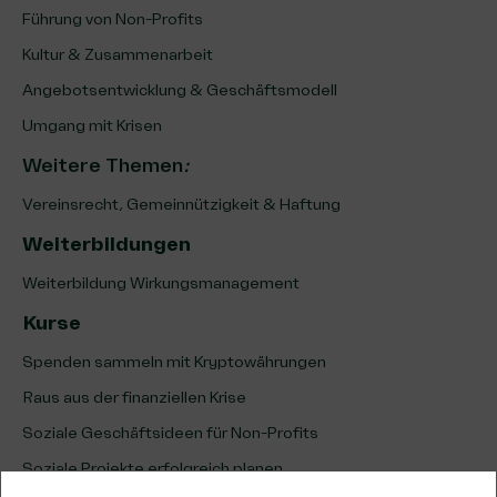
Führung von Non-Profits
Kultur & Zusammenarbeit
Angebotsentwicklung & Geschäftsmodell
Umgang mit Krisen
Weitere Themen
:
Vereinsrecht, Gemeinnützigkeit & Haftung
Weiterbildungen
Weiterbildung Wirkungsmanagement
Kurse
Spenden sammeln mit Kryptowährungen
Raus aus der finanziellen Krise
Soziale Geschäftsideen für Non-Profits
Soziale Projekte erfolgreich planen