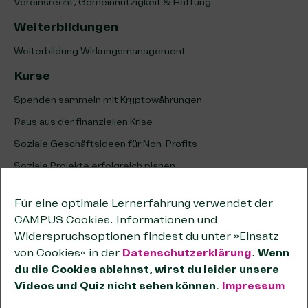
Vereinsrecht, Gemeinnützigkeit & Haftung
Weiterbildungen
Weiterbildung Wirkungsmanagement
Kurse
Spenden sammeln mit Kryptowährungen
Raus aus der finanziellen Krise
Soziale Geschäftsideen für Non-Profits
Soziale Projekte erfolgreich planen
Erfolg sozialer Projekte analysieren & optimieren
Für eine optimale Lernerfahrung verwendet der
Unternehmenskooperationen
CAMPUS Cookies. Informationen und
Kooperationen wirksam planen
Widerspruchsoptionen findest du unter »Einsatz
von Cookies« in der
Datenschutzerklärung
.
Wenn
Tipps zum wirtschaftlichen Geschäftsbetrieb
du die Cookies ablehnst, wirst du leider unsere
Passende Förderstiftungen finden
Videos und Quiz nicht sehen können.
Impressum
OKR-Methode für Non-Profits