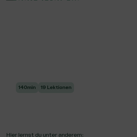
Projekte
analysieren und
optimieren
Erfahre, wie du die Wirkung deines
Projektes in Eigenregie misst, bewertest
und optimierst.
140min
19 Lektionen
Hier lernst du unter anderem: