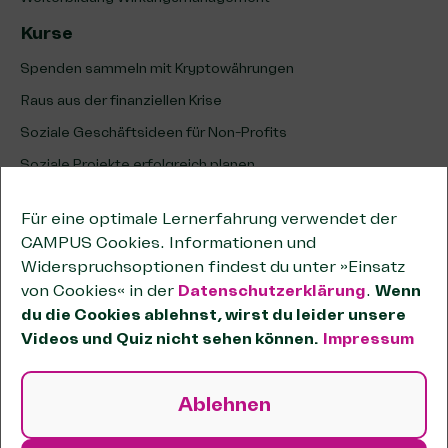
Kurse
Spenden sammeln mit Kryptowährungen
Raus aus der finanziellen Krise
Soziale Geschäftsideen für Non-Profits
Soziale Projekte erfolgreich planen
Erfolg sozialer Projekte analysieren & optimieren
Für eine optimale Lernerfahrung verwendet der
Unternehmenskooperationen
CAMPUS Cookies. Informationen und
Kooperationen wirksam planen
Widerspruchsoptionen findest du unter »Einsatz
von Cookies« in der
Datenschutzerklärung
.
Wenn
Tipps zum wirtschaftlichen Geschäftsbetrieb
du die Cookies ablehnst, wirst du leider unsere
Passende Förderstiftungen finden
Videos und Quiz nicht sehen können.
Impressum
OKR-Methode für Non-Profits
Sozial und unternehmerisch handeln
Ablehnen
Systemisch wirken