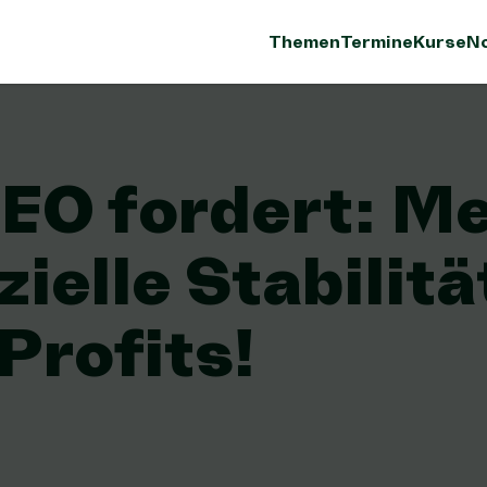
Themen
Termine
Kurse
No
EO fordert: M
zielle Stabilitä
Profits!