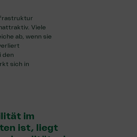
frastruktur
ttraktiv. Viele
iche ab, wenn sie
erliert
i den
kt sich in
lität im
en ist, liegt