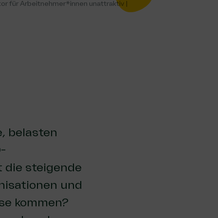
­tor für Arbeitnehmer*innen unat­trak­tiv |
, belasten
O-
t die steigende
anisationen und
rise kommen?