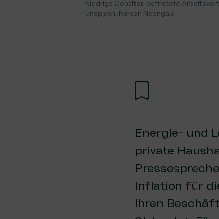
Nied­ri­ge Gehäl­ter, befris­te­te Arbeits­v
Unsplash, Nelson Ndongala
Energie- und L
private Hausha
Pressesprecher
Inflation für d
ihren Beschäft