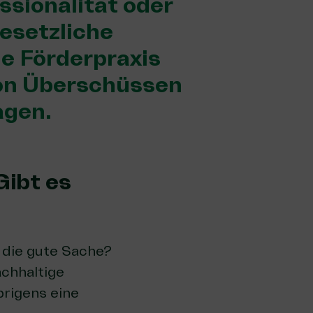
ssionalität oder
esetzliche
e Förderpraxis
von Überschüssen
agen.
Gibt es
 die gute Sache?
achhaltige
brigens eine