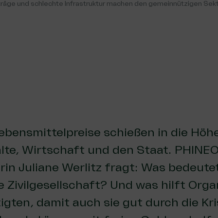
er­trä­ge und schlech­te Infra­struk­tur machen den gemein­nüt­zi­gen Sek
ebensmittelpreise schießen in die Höhe
lte, Wirt­schaft und den Staat. PHINE
in Juliane Werlitz fragt: Was bedeute
ie Zivilgesellschaft? Und was hilft Org
igten, damit auch sie gut durch die K