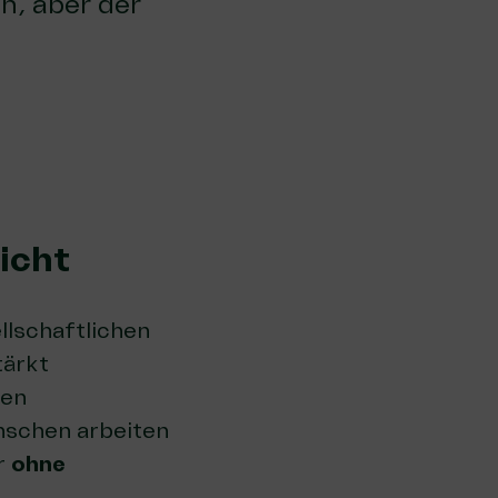
n, aber der
icht
llschaftlichen
tärkt
hen
nschen arbeiten
r
ohne