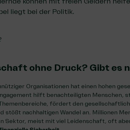
rdernde können mit freien Geldern helfe
l liegt bei der Politik.
2
lschaft ohne Druck? Gibt es n
nütziger Organisationen hat einen hohen gese
Engagement hilft benachteiligten Menschen, s
 Themenbereiche, fördert den gesellschaftlic
 stößt nachhaltigen Wandel an. Millionen Me
 Sektor, meist mit viel Leidenschaft, oft abe
inanzielle Sicherheit
.