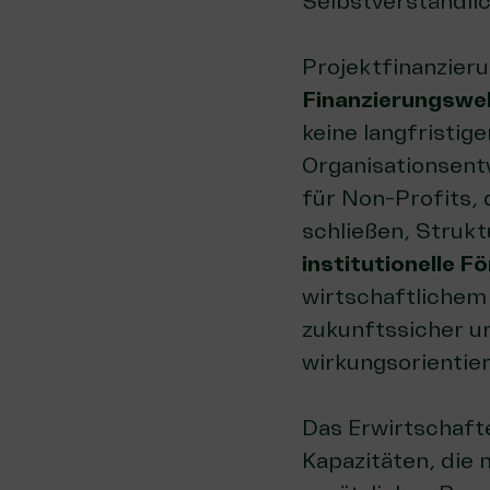
Selbstverständlic
Projektfinanzier
Finanzierungswel
keine langfristig
Organisationsentw
für Non-Profits, 
schließen, Struk
institutionelle 
wirtschaftlichem
zukunftssicher un
wirkungsorientier
Das Erwirtschafte
Kapazitäten, die 