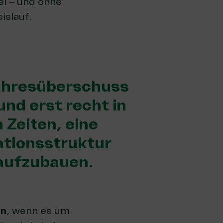
el – und ohne
eislauf.
Jahresüberschuss
 und erst recht in
 Zeiten, eine
ationsstruktur
 aufzubauen.
en
, wenn es um