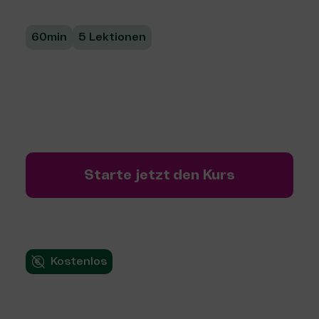
60min
5 Lektionen
Wie du eine passende Förderstiftungen für
dein Vorhaben findest und so deine Chancen
auf eine Förderung erhöhst. Mit nützlichem
Tool für die Recherche!
Starte jetzt den Kurs
Kostenlos
Wissen, was wirkt: