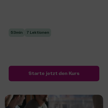
soziale Projekte
erfolgreich planen
53min
7 Lektionen
Lerne, wie du eine Wirkungslogik für dein
soziales Projekt entwickelst und Indikatoren
für Erfolg definierst.
Starte jetzt den Kurs