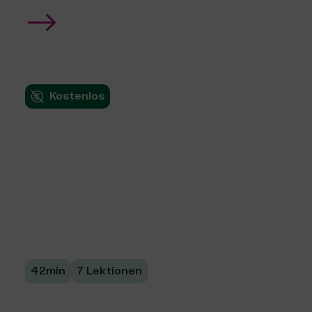
Kostenlos
Selbst finanzieren:
Tipps zum
wirtschaftlichen
Geschäftsbetrieb
42min
7 Lektionen
Lerne, wie du den wirtschaftlichen