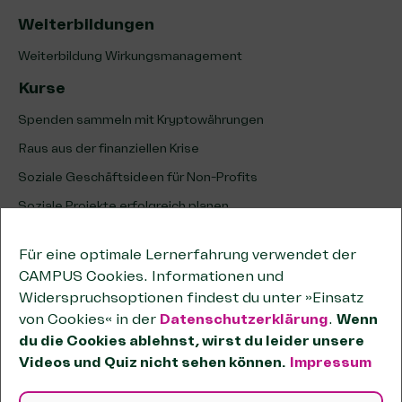
Weiterbildungen
Weiterbildung Wirkungsmanagement
Kurse
Spenden sammeln mit Kryptowährungen
Raus aus der finanziellen Krise
Soziale Geschäftsideen für Non-Profits
Soziale Projekte erfolgreich planen
Erfolg sozialer Projekte analysieren & optimieren
Für eine optimale Lernerfahrung verwendet der
Unternehmenskooperationen
CAMPUS Cookies. Informationen und
Kooperationen wirksam planen
Widerspruchsoptionen findest du unter »Einsatz
von Cookies« in der
Datenschutzerklärung
.
Wenn
Tipps zum wirtschaftlichen Geschäftsbetrieb
du die Cookies ablehnst, wirst du leider unsere
Passende Förderstiftungen finden
Videos und Quiz nicht sehen können.
Impressum
OKR-Methode für Non-Profits