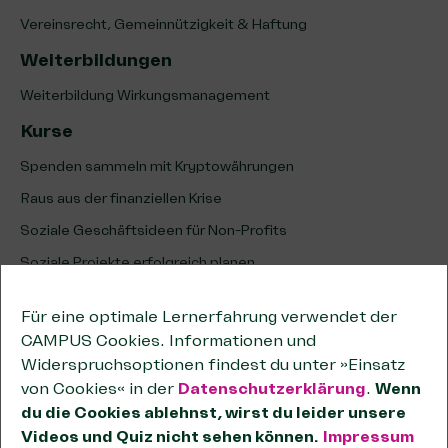
Vereinsrecht, Gemeinnützigkeit & Haftung
Weiterbildungen
Weiterbildung Wirkungsmanagement
Kurse
Spenden sammeln mit Kryptowährungen
Raus aus der finanziellen Krise
Soziale Geschäftsideen für Non-Profits
Soziale Projekte erfolgreich planen
Erfolg sozialer Projekte analysieren & optimieren
Für eine optimale Lernerfahrung verwendet der
Unternehmenskooperationen
CAMPUS Cookies. Informationen und
Kooperationen wirksam planen
Widerspruchsoptionen findest du unter »Einsatz
von Cookies« in der
Datenschutzerklärung
.
Wenn
Tipps zum wirtschaftlichen Geschäftsbetrieb
du die Cookies ablehnst, wirst du leider unsere
Passende Förderstiftungen finden
Videos und Quiz nicht sehen können.
Impressum